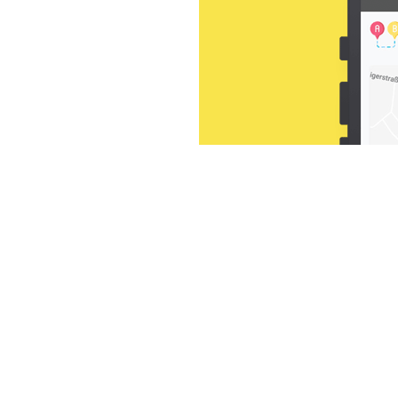
Bankgeschäfte, Fahrten
 zum Mittagstisch o. ä.
g an – Telefon:
+49 231